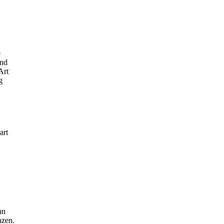
e
end
Art
g
art
nn
nzen.