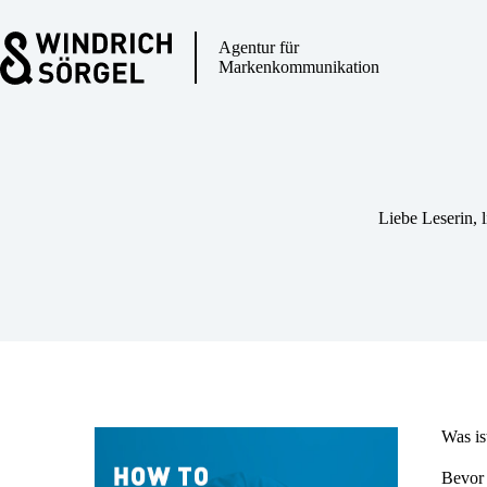
Zum
Inhalt
springen
Agentur für
Markenkommunikation
Liebe Leserin, li
Was is
Bevor 