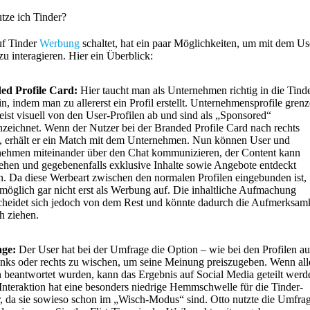
tze ich Tinder?
uf Tinder
Werbung
schaltet, hat ein paar Möglichkeiten, um mit dem Us
 zu interagieren. Hier ein Überblick:
ed Profile Card:
Hier taucht man als Unternehmen richtig in die Tinde
in, indem man zu allererst ein Profil erstellt. Unternehmensprofile gren
eist visuell von den User-Profilen ab und sind als „Sponsored“
zeichnet. Wenn der Nutzer bei der Branded Profile Card nach rechts
, erhält er ein Match mit dem Unternehmen. Nun können User und
ehmen miteinander über den Chat kommunizieren, der Content kann
ehen und gegebenenfalls exklusive Inhalte sowie Angebote entdeckt
. Da diese Werbeart zwischen den normalen Profilen eingebunden ist, f
möglich gar nicht erst als Werbung auf. Die inhaltliche Aufmachung
cheidet sich jedoch von dem Rest und könnte dadurch die Aufmerksamk
ch ziehen.
ge:
Der User hat bei der Umfrage die Option – wie bei den Profilen a
inks oder rechts zu wischen, um seine Meinung preiszugeben. Wenn all
 beantwortet wurden, kann das Ergebnis auf Social Media geteilt werd
Interaktion hat eine besonders niedrige Hemmschwelle für die Tinder-
, da sie sowieso schon im „Wisch-Modus“ sind. Otto nutzte die Umfra