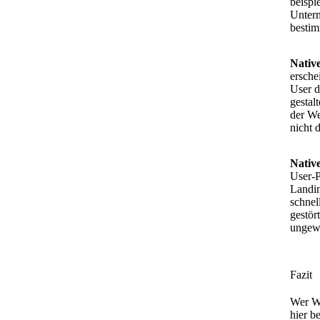
beispi
Untern
bestim
Nativ
ersche
User d
gestal
der We
nicht d
Nativ
User-P
Landin
schnel
gestör
ungewo
Fazit
Wer We
hier b