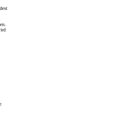
dest
en.
ird
e