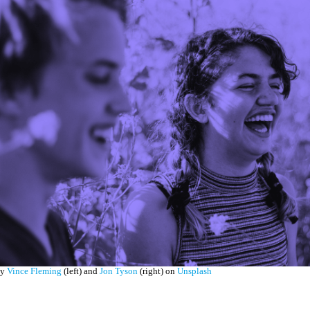
by
Vince Fleming
(left) and
Jon Tyson
(right) on
Unsplash