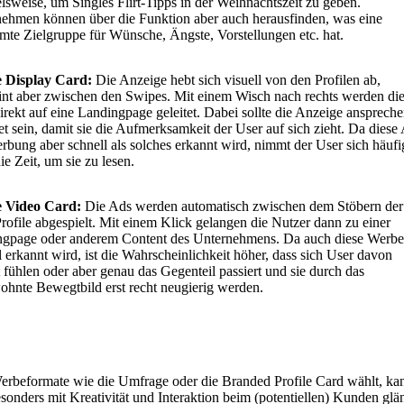
elsweise, um Singles Flirt-Tipps in der Weihnachtszeit zu geben.
ehmen können über die Funktion aber auch herausfinden, was eine
mte Zielgruppe für Wünsche, Ängste, Vorstellungen etc. hat.
e Display Card:
Die Anzeige hebt sich visuell von den Profilen ab,
int aber zwischen den Swipes. Mit einem Wisch nach rechts werden di
irekt auf eine Landingpage geleitet. Dabei sollte die Anzeige ansprech
tet sein, damit sie die Aufmerksamkeit der User auf sich zieht. Da diese 
rbung aber schnell als solches erkannt wird, nimmt der User sich häufi
ie Zeit, um sie zu lesen.
e Video Card:
Die Ads werden automatisch zwischen dem Stöbern der
rofile abgespielt. Mit einem Klick gelangen die Nutzer dann zu einer
gpage oder anderem Content des Unternehmens. Da auch diese Werbe
l erkannt wird, ist die Wahrscheinlichkeit höher, dass sich User davon
t fühlen oder aber genau das Gegenteil passiert und sie durch das
hnte Bewegtbild erst recht neugierig werden.
rbeformate wie die Umfrage oder die Branded Profile Card wählt, ka
esonders mit Kreativität und Interaktion beim (potentiellen) Kunden glä