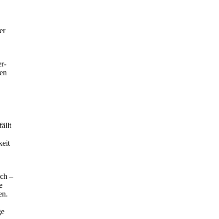
er
r-
zen
ällt
eit
uch –
e
en.
ge