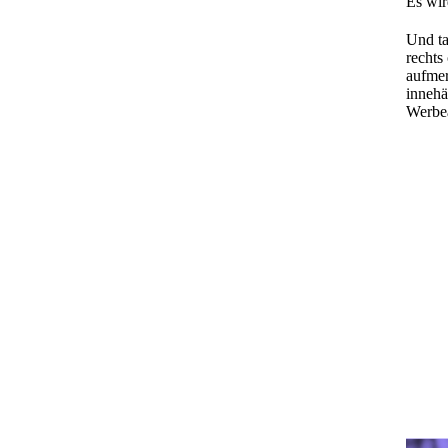
Es wir
Und ta
rechts
aufmer
innehä
Werbea