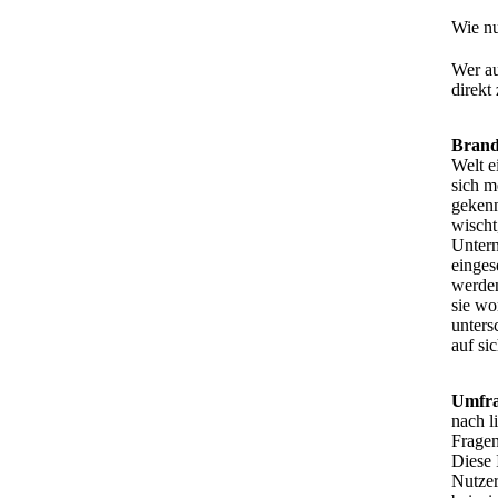
Wie nu
Wer a
direkt
Brand
Welt e
sich m
gekenn
wischt
Untern
einges
werden
sie wo
unters
auf si
Umfra
nach l
Fragen
Diese 
Nutzer