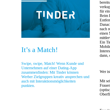
bereit
verkup
für ei
Beim E
Entfer
Danach
nach r
einen 
mittle
Ein Ti
Mobiln
It’s a Match!
Intere
dann, 
Swipe, swipe, Match! Wenn Kunde und
Unternehmen auf einer Dating-App
Wer is
zusammenfinden: Mit Tinder können
Werber Zielgruppen kreativ ansprechen und
Mit se
auch mit Interaktionsmöglichkeiten
Frauen
punkten.
(optis
Oberfl