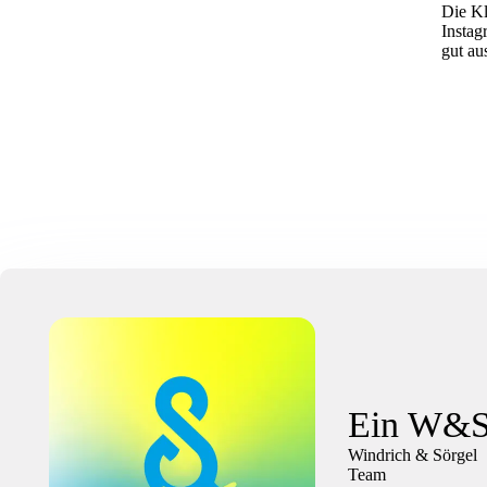
Die Kl
Instag
gut au
Ein W&S 
Windrich & Sörgel
Team