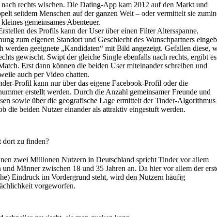
s nach rechts wischen. Die Dating-App kam 2012 auf den Markt und
pelt seitdem Menschen auf der ganzen Welt – oder vermittelt sie zumin
n kleines gemeinsames Abenteuer.
rstellen des Profils kann der User über einen Filter Altersspanne,
nung zum eigenen Standort und Geschlecht des Wunschpartners eingeb
 werden geeignete „Kandidaten“ mit Bild angezeigt. Gefallen diese, w
echts gewischt. Swipt der gleiche Single ebenfalls nach rechts, ergibt es
Match. Erst dann können die beiden User miteinander schreiben und
rweile auch per Video chatten.
nder-Profil kann nur über das eigene Facebook-Profil oder die
ummer erstellt werden. Durch die Anzahl gemeinsamer Freunde und
ssen sowie über die geografische Lage ermittelt der Tinder-Algorithmus
ob die beiden Nutzer einander als attraktiv eingestuft werden.
t dort zu finden?
inen zwei Millionen Nutzern in Deutschland spricht Tinder vor allem
 und Männer zwischen 18 und 35 Jahren an. Da hier vor allem der erst
che) Eindruck im Vordergrund steht, wird den Nutzern häufig
ächlichkeit vorgeworfen.