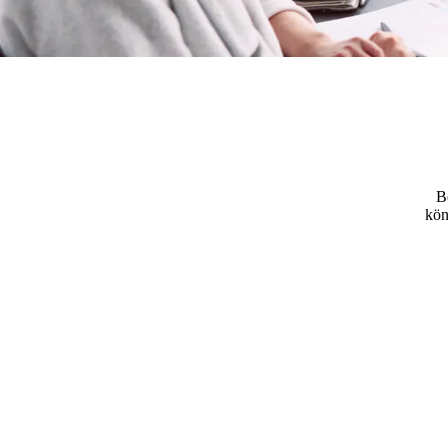
B
kön