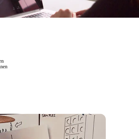
en
inen