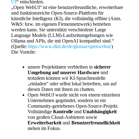
UI
“ entschieden.
„Open WebUI“ ist eine benutzerfreundliche, erweiterbare
und funktionsreiche Open-Source-Plattform für
künstliche Intelligenz (KI), die vollständig offline (Anm.
W&S: bzw. im eigenen Firmennetzwerk) betrieben
werden kann. Sie unterstützt verschiedene Large
Language Models (LLM)-Laufzeitumgebungen wie
Ollama und APIs, die mit OpenAI kompatibel sind.“
(Quelle:
https://www.dkd.de/de/glossar/openwebui/
)
Die Vorteile:
unsere Projektdaten verbleiben in
sicherer
Umgebung auf unserer Hardware
und
trotzdem können wir KI-Sprachmodelle
„einladen“ oder selbst lokal betreiben, um auf
diesen Daten mit ihnen zu chatten.
Open WebUI wurde nicht von einem einzelnen
Unternehmen gegründet, sondern ist ein
Community-getriebenes Open-Source-Projekt.
Vollständige
Kontrolle
und
Unabhängigkeit
von großen Cloud-Anbietern sowie
Erweiterbarkeit
und
Benutzerfreundlichkeit
stehen im Fokus.